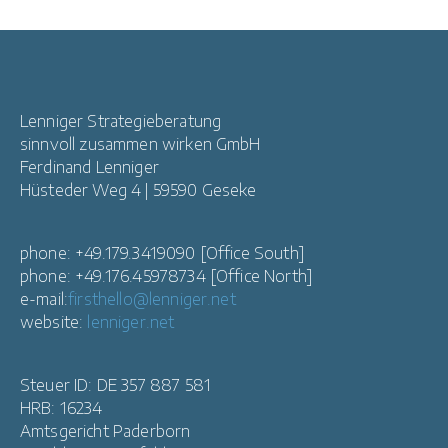
Lenniger Strategieberatung
sinnvoll zusammen wirken GmbH
Ferdinand Lenniger
Hüsteder Weg 4 | 59590 Geseke
phone: +49.179.3419090 [Office South]
phone: +49.176.45978734 [Office North]
e-mail:
firsthello@lenniger.net
website:
lenniger.net
Steuer ID: DE 357 887 581
HRB: 16234
Amtsgericht Paderborn