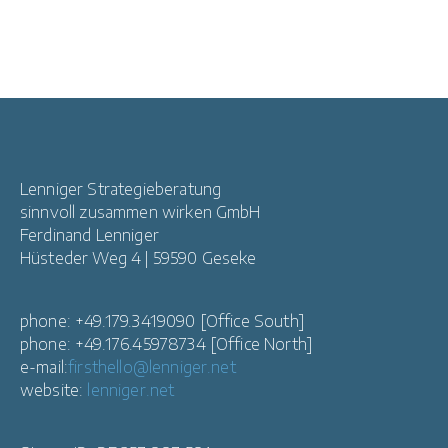
Lenniger Strategieberatung
sinnvoll zusammen wirken GmbH
Ferdinand Lenniger
Hüsteder Weg 4 | 59590 Geseke
phone: +49.179.3419090 [Office South]
phone: +49.176.45978734 [Office North]
e-mail:
firsthello@lenniger.net
website:
lenniger.net